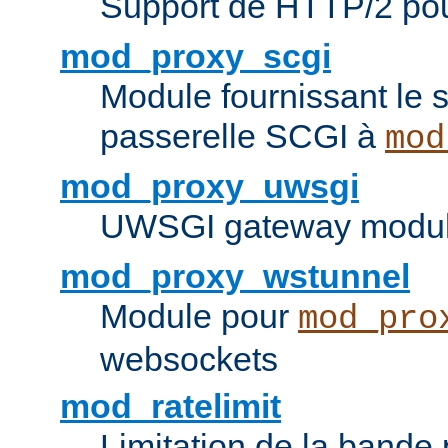
Support de HTTP/2 po
mod_proxy_scgi
Module fournissant le s
passerelle SCGI à
mod
mod_proxy_uwsgi
UWSGI gateway modul
mod_proxy_wstunnel
Module pour
mod_pro
websockets
mod_ratelimit
Limitation de la bande