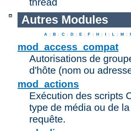
thread
Autres Modules
A
|
B
|
C
|
D
|
E
|
F
|
H
|
I
|
L
|
M
|
mod_access_compat
Autorisations de grou
d'hôte (nom ou adresse
mod_actions
Exécution des scripts 
type de média ou de l
requête.