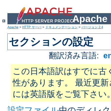
Apach
Apache
>
HTTP サーバ
>
ドキュメンテーション
>
バージョン 2.4
セクションの設定
翻訳済み言語:
e
この日本語訳はすでに古
性があります。 最近更
には英語版をご覧下さい
設定ファイル
中のディレク