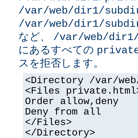
/var/web/dir1/subdi
/var/web/dir1/subdi
など、
/var/web/dir1
にあるすべての
privat
スを拒否します。
<Directory /var/web
<Files private.html
Order allow,deny
Deny from all
</Files>
</Directory>