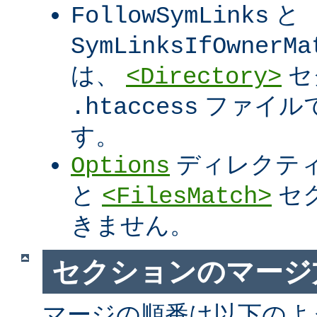
と
FollowSymLinks
SymLinksIfOwnerMa
は、
セ
<Directory>
ファイル
.htaccess
す。
ディレクテ
Options
と
セ
<FilesMatch>
きません。
セクションのマージ
マージの順番は以下のよ