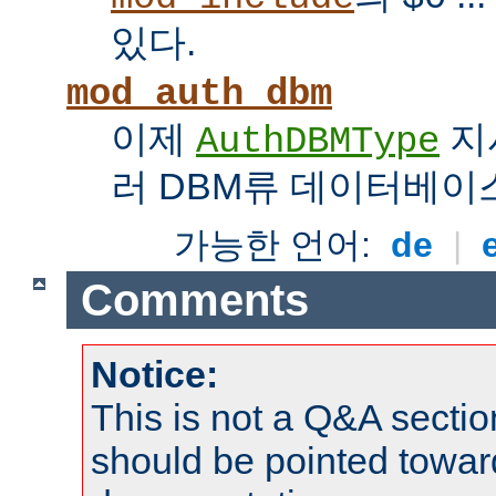
있다.
mod_auth_dbm
이제
지
AuthDBMType
러 DBM류 데이터베이
가능한 언어:
de
|
Comments
Notice:
This is not a Q&A sect
should be pointed towar