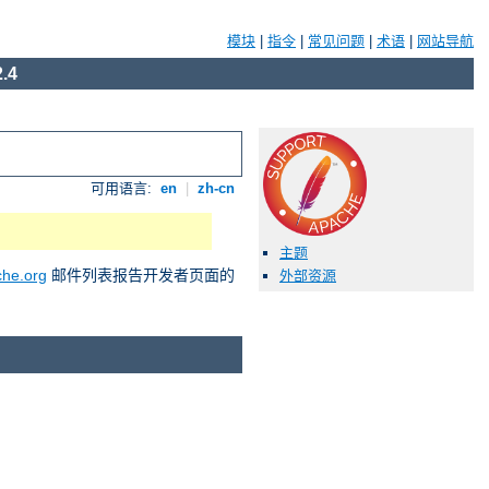
模块
|
指令
|
常见问题
|
术语
|
网站导航
.4
可用语言:
en
|
zh-cn
主题
he.org
邮件列表报告开发者页面的
外部资源