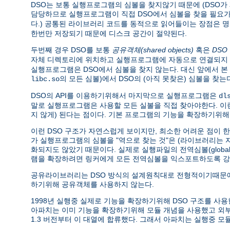
DSO는 보통 실행프로그램의 심볼을 찾지않기 때문에 (DSO
담당하므로 실행프로그램이 직접 DSO에서 심볼을 찾을 필요가 
다.) 공통된 라이브러리 코드를 동적으로 읽어들이는 장점은 
한번만 저장되기 때문에 디스크 공간이 절약된다.
두번째 경우 DSO를 보통
공유객체(shared objects)
혹은
DSO
자체 디렉토리에 위치하고 실행프로그램에 자동으로 연결되지 
실행프로그램은 DSO에서 심볼을 찾지 않는다. 대신 앞에서 
의 모든 심볼)에서 DSO의 (아직 못찾은) 심볼을 
libc.so
DSO의 API를 이용하기위해서 마지막으로 실행프로그램은
dl
말로 실행프로그램은 사용할 모든 실볼을 직접 찾아야한다. 
지 않게) 된다는 점이다. 기본 프로그램의 기능을 확장하기위해
이런 DSO 구조가 자연스럽게 보이지만, 최소한 어려운 점이 
가 실행프로그램의 심볼을 "역으로 찾는 것"은 (라이브러리는
화되지도 않았기 때문이다. 실제로 실행파일의 전역심볼(global 
램을 확장하려면 링커에게 모든 전역심볼을 익스포트하도록 강
공유라이브러리는 DSO 방식의 설계원칙대로 전형적이기때문에
하기위해 공유객체를 사용하지 않는다.
1998년 실행중 실제로 기능을 확장하기위해 DSO 구조를 사용한 소프트
아파치는 이미 기능을 확장하기위해 모듈 개념을 사용했고 
1.3 버전부터 이 대열에 합류했다. 그래서 아파치는 실행중 