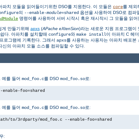
아파치 모듈을 읽어들이기위한 DSO를 지원한다. 이 모듈은
를 제외
core
의
옵션을 사용하여 DSO로 컴파일
onfigure
--enable-
module
=shared
명령어를 사용하여 서버 시작시 혹은 재시작시 그 모듈을 읽어들
adModule
 쉽게 만들기위해
apxs
(
APache eXtenSion
)라는 새로운 지원 프로그램이 
 쉽다. 아파치를 설치할때
와
이 아파치 C 헤
configure
make install
프로그램에 기록한다. 그래서
를 사용하는 사용자는 아파치 배포본 소
apxs
자신의 아파치 모듈 소스를 컴파일할 수 있다.
 예를 들어
를 DSO
로:
mod_foo.c
mod_foo.so
--enable-foo=shared
 예를 들어
를 DSO
로:
mod_foo.c
mod_foo.so
path/to/3rdparty/mod_foo.c --enable-foo=shared
우: