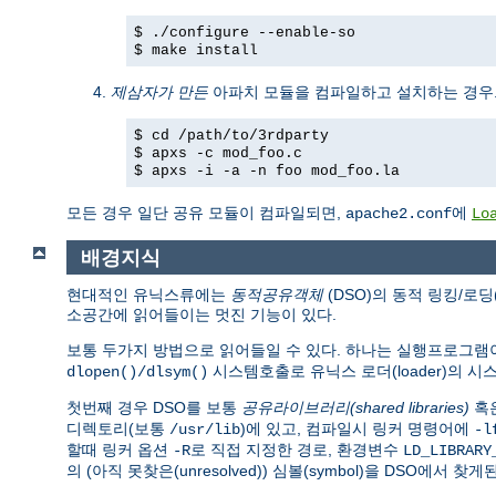
$ ./configure --enable-so
$ make install
제삼자가 만든
아파치 모듈을 컴파일하고 설치하는 경우
$ cd /path/to/3rdparty
$ apxs -c mod_foo.c
$ apxs -i -a -n foo mod_foo.la
모든 경우 일단 공유 모듈이 컴파일되면,
에
apache2.conf
Lo
배경지식
현대적인 유닉스류에는
동적공유객체
(DSO)의 동적 링킹/로딩
소공간에 읽어들이는 멋진 기능이 있다.
보통 두가지 방법으로 읽어들일 수 있다. 하나는 실행프로그
시스템호출로 유닉스 로더(loader)의 
dlopen()/dlsym()
첫번째 경우 DSO를 보통
공유라이브러리(shared libraries)
혹
디렉토리(보통
)에 있고, 컴파일시 링커 명령어에
/usr/lib
-l
할때 링커 옵션
로 직접 지정한 경로, 환경변수
-R
LD_LIBRARY
의 (아직 못찾은(unresolved)) 심볼(symbol)을 DSO에서 찾게