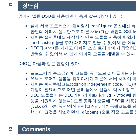
장단점
앞에서 말한 DSO를 사용하면 다음과 같은 장점이 있다:
실제 서버 프로세스가 컴파일시
옵션대신
configure
a
한번의 아파치 설치만으로 다른 서버(표준 버전과 SSL 버전,
서버는 설치후에도 제삼자가 만든 모듈을 사용하여 쉽게 확장
mod_fastcgi
등
을 추가 패키지로 만들 수 있어서 큰 이득
DSO와
를 가지고 아파치 소스 트리 밖에서 작업
apxs
반영할 수 있어서 더 쉽게 아파치 모듈을 개발할 수 있다.
DSO는 다음과 같은 단점이 있다:
프로그램의 주소공간에 코드를 동적으로 읽어들이는 기능
유닉스 로더가 심볼을 찾아야하기 때문에 서버 시작이 약 
서버는 위치독립코드(position independent code, PI
기법이 필요하므로 어떤 플래폼에서 실행시 약 5% 정도 
DSO 모듈을 다른 DSO기반 라이브러리(
)에 
ld -lfoo
능을 지원하지 않는다) 모든 종류의 모듈에 DSO를 사용
(
)와 다른 동적/정적 라이브러리, 위치독립코드를 
libc
핵심이 그것을 참조하던지,
으로 직접 코드를 
dlopen()
Comments