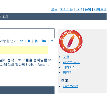
모듈
|
지시어들
|
FAQ
|
용어
|
사이트맵
 2.4
가능한 언어:
en
|
fr
|
ja
|
ko
|
tr
구현
일에 정적으로 모듈을 컴파일할 수
사용법 요약
 컴파일할때 컴파일하거나, Apache
배경지식
장단점
참고
Comments