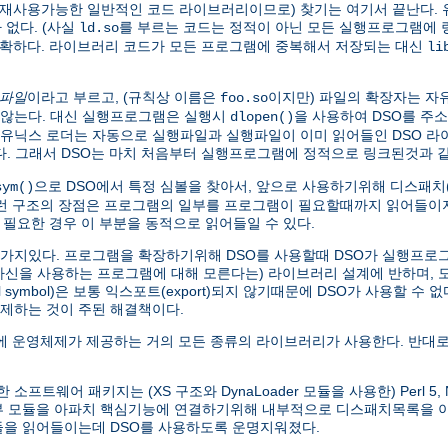
가 재사용가능한 일반적인 코드 라이브러리이므로) 찾기는 여기서 끝난다. 
없다. (사실
를 부르는 코드는 정적이 아닌 모든 실행프로그램에
ld.so
명확하다. 라이브러리 코드가 모든 프로그램에 중복해서 저장되는 대신
li
 파일
이라고 부르고, (규칙상 이름은
이지만) 파일의 확장자는 자
foo.so
않는다. 대신 실행프로그램은 실행시
을 사용하여 DSO를 주
dlopen()
본 유닉스 로더는 자동으로 실행파일과 실행파일이 이미 읽어들인 DSO 
찾는다. 그래서 DSO는 마치 처음부터 실행프로그램에 정적으로 링크된것과
으로 DSO에서 특정 심볼을 찾아서, 앞으로 사용하기위해 디스패치(di
sym()
이런 구조의 장점은 프로그램의 일부를 프로그램이 필요할때까지 읽어들이지
 필요한 경우 이 부분을 동적으로 읽어들일 수 있다.
한가지있다. 프로그램을 확장하기위해 DSO를 사용할때 DSO가 실행프로그램
 자신을 사용하는 프로그램에 대해 모른다는) 라이브러리 설계에 반하며,
symbol)은 보통 익스포트(export)되지 않기때문에 DSO가 사용할 수 
제하는 것이 주된 해결책이다.
 운영체제가 제공하는 거의 모든 종류의 라이브러리가 사용한다. 반대로
웨어 패키지는 (XS 구조와 DynaLoader 모듈을 사용한) Perl 5, Net
외부 모듈을 아파치 핵심기능에 연결하기위해 내부적으로 디스패치목록을
모듈을 읽어들이는데 DSO를 사용하도록 운명지워졌다.