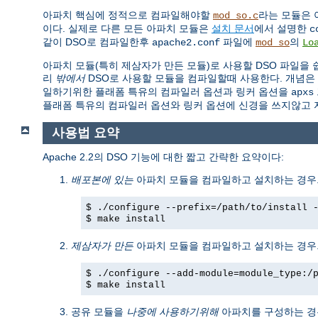
아파치 핵심에 정적으로 컴파일해야할
라는 모듈은 
mod_so.c
이다. 실제로 다른 모든 아파치 모듈은
설치 문서
에서 설명한
c
같이 DSO로 컴파일한후
파일에
의
apache2.conf
mod_so
Lo
아파치 모듈(특히 제삼자가 만든 모듈)로 사용할 DSO 파일을
리
밖에서
DSO로 사용할 모듈을 컴파일할때 사용한다. 개념은
일하기위한 플래폼 특유의 컴파일러 옵션과 링커 옵션을
apxs
플래폼 특유의 컴파일러 옵션와 링커 옵션에 신경을 쓰지않고 
사용법 요약
Apache 2.2의 DSO 기능에 대한 짧고 간략한 요약이다:
배포본에 있는
아파치 모듈을 컴파일하고 설치하는 경우.
$ ./configure --prefix=/path/to/install 
$ make install
제삼자가 만든
아파치 모듈을 컴파일하고 설치하는 경우.
$ ./configure --add-module=module_type:/
$ make install
공유 모듈을
나중에 사용하기위해
아파치를 구성하는 경